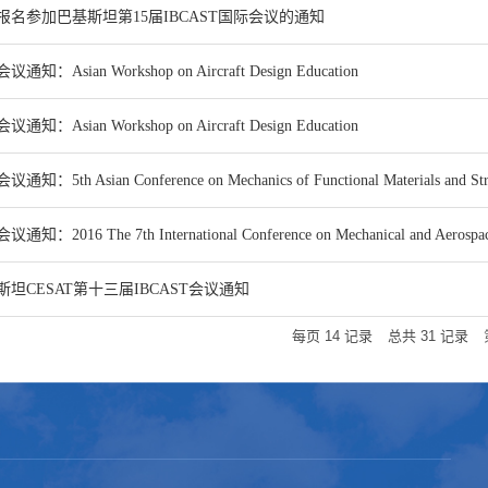
报名参加巴基斯坦第15届IBCAST国际会议的通知
通知：Asian Workshop on Aircraft Design Education
通知：Asian Workshop on Aircraft Design Education
通知：5th Asian Conference on Mechanics of Functional Materials and Str
通知：2016 The 7th International Conference on Mechanical and Aerospac
斯坦CESAT第十三届IBCAST会议通知
每页
14
记录
总共
31
记录