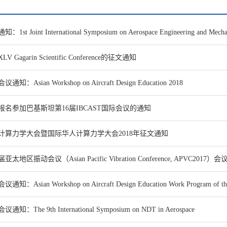
：1st Joint International Symposium on Aerospace Engineering and Mecha
V Gagarin Scientific Conference的征文通知
通知：Asian Workshop on Aircraft Design Education 2018
报名参加巴基斯坦第16届IBCAST国际会议的通知
计算力学大会暨国际华人计算力学大会2018年征文通知
届亚太地区振动会议（Asian Pacific Vibration Conference, APVC2017）
通知：Asian Workshop on Aircraft Design Education Work Program of t
通知：The 9th International Symposium on NDT in Aerospace